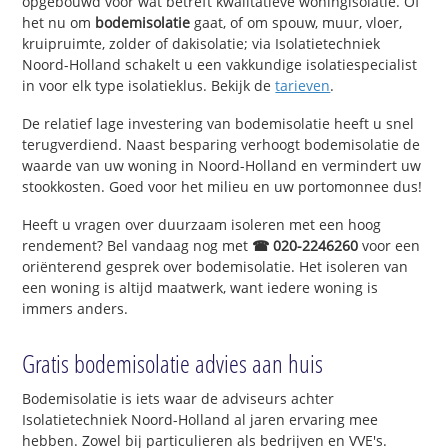
opgebouwd voor wat betreft kwalitatieve woningisolatie. Of
het nu om
bodemisolatie
gaat, of om spouw, muur, vloer,
kruipruimte, zolder of dakisolatie; via Isolatietechniek
Noord-Holland schakelt u een vakkundige isolatiespecialist
in voor elk type isolatieklus. Bekijk de
tarieven
.
De relatief lage investering van bodemisolatie heeft u snel
terugverdiend. Naast besparing verhoogt bodemisolatie de
waarde van uw woning in Noord-Holland en vermindert uw
stookkosten. Goed voor het milieu en uw portomonnee dus!
Heeft u vragen over duurzaam isoleren met een hoog
rendement? Bel vandaag nog met
☎ 020-2246260
voor een
oriënterend gesprek over bodemisolatie. Het isoleren van
een woning is altijd maatwerk, want iedere woning is
immers anders.
Gratis bodemisolatie advies aan huis
Bodemisolatie is iets waar de adviseurs achter
Isolatietechniek Noord-Holland al jaren ervaring mee
hebben. Zowel bij particulieren als bedrijven en VVE's.