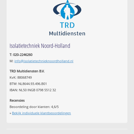
Isolatietechniek Noord-Holland
T: 020-2246260
M:
info@isolatietechnieknoordholland.nl
TRD Multidiensten B.V.
KvK: 88068749
BTW: NL8644.93.496.B01
IBAN: NL50 INGB 0798 5512 32
Recensies
Beoordeling door klanten:
4,6
/
5
»
Bekijk individuele klantbeoordelingen