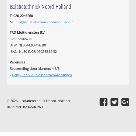
Isolatietechniek Noord-Holland
T: 020-2246260
M:
info@isolatietechnieknoordholland.nl
TRD Multidiensten B.V.
KvK: 88068749
BTW: NL8644.93.496.B01
IBAN: NL50 INGB 0798 5512 32
Recensies
Beoordeling door klanten:
4,6
/
5
»
Bekijk individuele klantbeoordelingen
© 2026 - Isolatietechniek Noord-Holland
Bel direct: 020-2246260