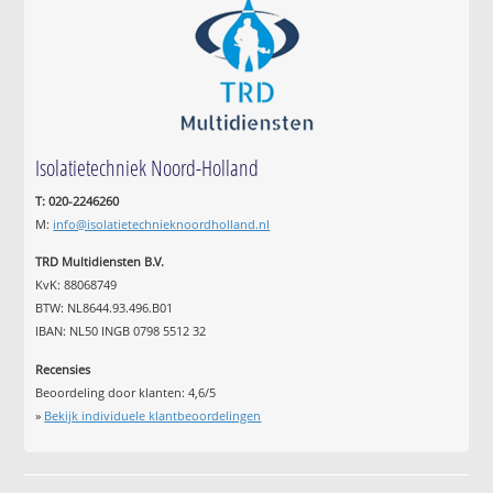
Isolatietechniek Noord-Holland
T: 020-2246260
M:
info@isolatietechnieknoordholland.nl
TRD Multidiensten B.V.
KvK: 88068749
BTW: NL8644.93.496.B01
IBAN: NL50 INGB 0798 5512 32
Recensies
Beoordeling door klanten:
4,6
/
5
»
Bekijk individuele klantbeoordelingen