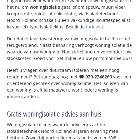
opgebouwd voor wat betreft kwalitatieve woningisolatie. Of
het nu om
woningisolatie
gaat, of om spouw, muur, vloer,
kruipruimte, zolder of dakisolatie; via Isolatietechniek
Noord-Holland schakelt u een vakkundige isolatiespecialist
in voor elk type isolatieklus. Bekijk de
tarieven
.
De relatief lage investering van woningisolatie heeft u snel
terugverdiend. Naast besparing verhoogt woningisolatie de
waarde van uw woning in Noord-Holland en vermindert uw
stookkosten. Goed voor het milieu en uw portomonnee dus!
Heeft u vragen over duurzaam isoleren met een hoog
rendement? Bel vandaag nog met
☎ 020-2246260
voor een
oriënterend gesprek over woningisolatie. Het isoleren van
een woning is altijd maatwerk, want iedere woning is
immers anders.
Gratis woningisolatie advies aan huis
Woningisolatie is iets waar de adviseurs achter
Isolatietechniek Noord-Holland al jaren ervaring mee
hebben. Zowel bij particulieren als bedrijven en VVE's.