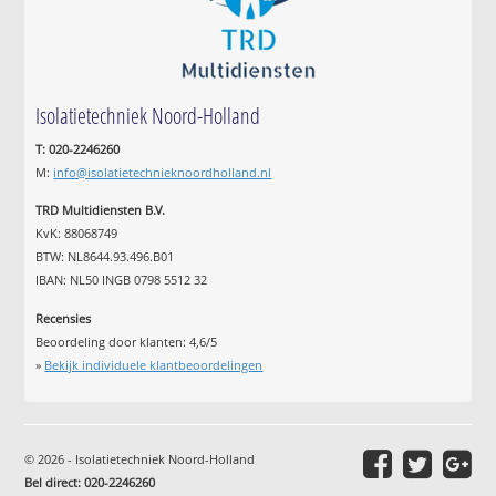
Isolatietechniek Noord-Holland
T: 020-2246260
M:
info@isolatietechnieknoordholland.nl
TRD Multidiensten B.V.
KvK: 88068749
BTW: NL8644.93.496.B01
IBAN: NL50 INGB 0798 5512 32
Recensies
Beoordeling door klanten:
4,6
/
5
»
Bekijk individuele klantbeoordelingen
© 2026 - Isolatietechniek Noord-Holland
Bel direct: 020-2246260