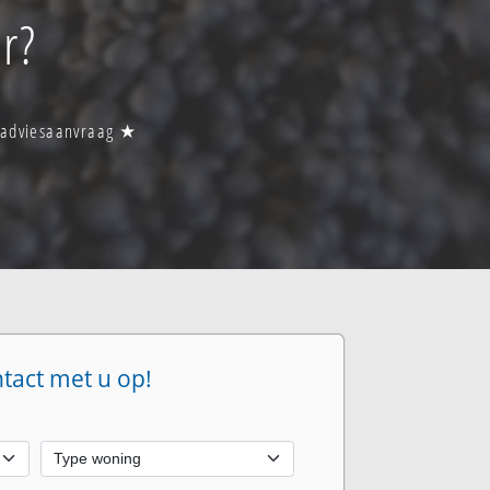
r?
n adviesaanvraag ★
ntact met u op!