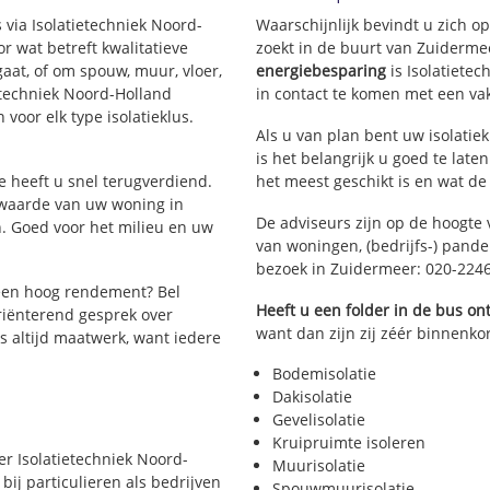
 via Isolatietechniek Noord-
Waarschijnlijk bevindt u zich o
 wat betreft kwalitatieve
zoekt in de buurt van Zuiderme
aat, of om spouw, muur, vloer,
energiebesparing
is Isolatiete
ietechniek Noord-Holland
in contact te komen met een vakm
 voor elk type isolatieklus.
Als u van plan bent uw isolatiek
is het belangrijk u goed te late
ie heeft u snel terugverdiend.
het meest geschikt is en wat de
 waarde van uw woning in
De adviseurs zijn op de hoogte 
. Goed voor het milieu en uw
van woningen, (bedrijfs-) pand
bezoek in Zuidermeer: 020-224
een hoog rendement? Bel
Heeft u een folder in de bus o
riënterend gesprek over
want dan zijn zij zéér binnenkor
is altijd maatwerk, want iedere
Bodemisolatie
Dakisolatie
Gevelisolatie
Kruipruimte isoleren
er Isolatietechniek Noord-
Muurisolatie
bij particulieren als bedrijven
Spouwmuurisolatie