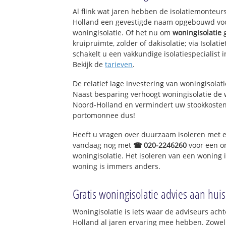
Al flink wat jaren hebben de isolatiemonteurs
Holland een gevestigde naam opgebouwd voor
woningisolatie. Of het nu om
woningisolatie
g
kruipruimte, zolder of dakisolatie; via Isolat
schakelt u een vakkundige isolatiespecialist in
Bekijk de
tarieven
.
De relatief lage investering van woningisolat
Naast besparing verhoogt woningisolatie de
Noord-Holland en vermindert uw stookkosten
portomonnee dus!
Heeft u vragen over duurzaam isoleren met 
vandaag nog met
☎ 020-2246260
voor een o
woningisolatie. Het isoleren van een woning 
woning is immers anders.
Gratis woningisolatie advies aan huis
Woningisolatie is iets waar de adviseurs acht
Holland al jaren ervaring mee hebben. Zowel 