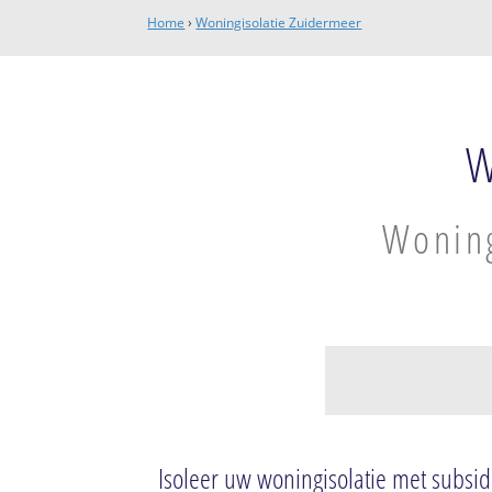
Home
›
Woningisolatie Zuidermeer
W
Woning
Zuidermeer
Zuidermeer
Isoleer uw woningisolatie met subsid