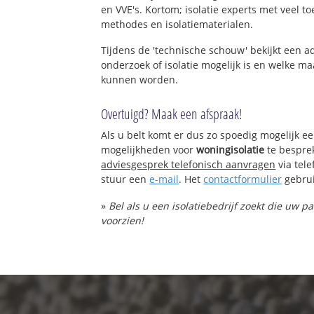
en VVE's. Kortom; isolatie experts met veel t
methodes en isolatiematerialen.
Tijdens de 'technische schouw' bekijkt een 
onderzoek of isolatie mogelijk is en welke 
kunnen worden.
Overtuigd? Maak een afspraak!
Als u belt komt er dus zo spoedig mogelijk e
mogelijkheden voor
woningisolatie
te bespre
adviesgesprek telefonisch aanvragen
via tel
stuur een
e-mail
. Het
contactformulier
gebrui
»
Bel als u een isolatiebedrijf zoekt die uw 
voorzien!