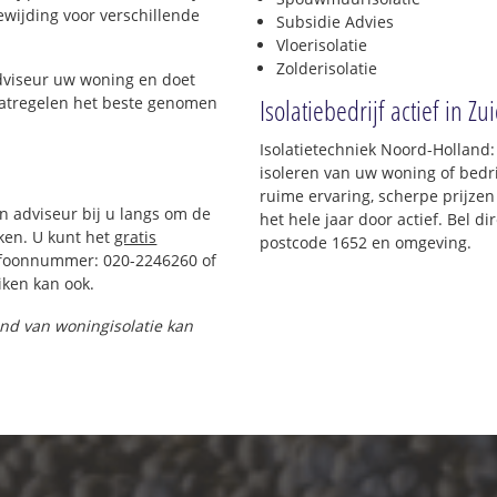
oewijding voor verschillende
Subsidie Advies
Vloerisolatie
Zolderisolatie
adviseur uw woning en doet
Isolatiebedrijf actief in Z
maatregelen het beste genomen
Isolatietechniek Noord-Holland
isoleren van uw woning of bedri
ruime ervaring, scherpe prijzen 
en adviseur bij u langs om de
het hele jaar door actief. Bel d
ken. U kunt het
gratis
postcode 1652 en omgeving.
efoonnummer: 020-2246260 of
ken kan ook.
pand van woningisolatie kan