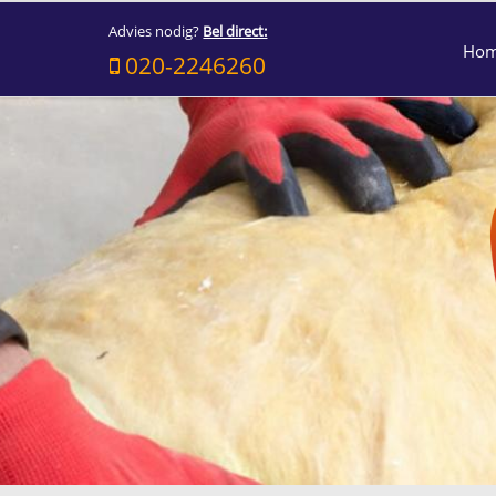
Advies nodig?
Bel direct:
Ho
020-2246260