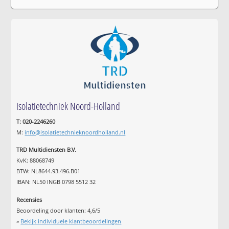
Isolatietechniek Noord-Holland
T: 020-2246260
M:
info@isolatietechnieknoordholland.nl
TRD Multidiensten B.V.
KvK: 88068749
BTW: NL8644.93.496.B01
IBAN: NL50 INGB 0798 5512 32
Recensies
Beoordeling door klanten:
4,6
/
5
»
Bekijk individuele klantbeoordelingen