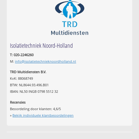
Isolatietechniek Noord-Holland
T: 020-2246260
M:
info@isolatietechnieknoordholland.nl
TRD Multidiensten B.V.
KvK: 88068749
BTW: NL8644.93.496.B01
IBAN: NL50 INGB 0798 5512 32
Recensies
Beoordeling door klanten:
4,6
/
5
»
Bekijk individuele klantbeoordelingen