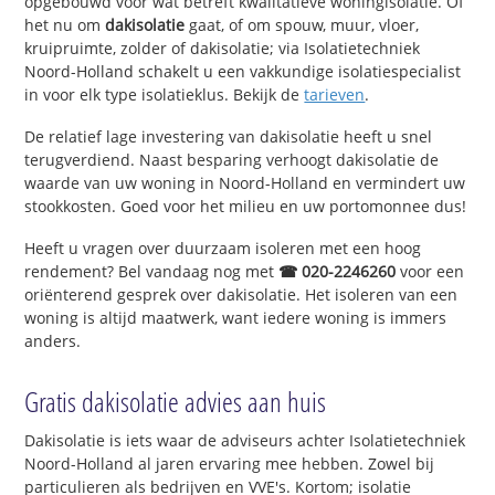
opgebouwd voor wat betreft kwalitatieve woningisolatie. Of
het nu om
dakisolatie
gaat, of om spouw, muur, vloer,
kruipruimte, zolder of dakisolatie; via Isolatietechniek
Noord-Holland schakelt u een vakkundige isolatiespecialist
in voor elk type isolatieklus. Bekijk de
tarieven
.
De relatief lage investering van dakisolatie heeft u snel
terugverdiend. Naast besparing verhoogt dakisolatie de
waarde van uw woning in Noord-Holland en vermindert uw
stookkosten. Goed voor het milieu en uw portomonnee dus!
Heeft u vragen over duurzaam isoleren met een hoog
rendement? Bel vandaag nog met
☎ 020-2246260
voor een
oriënterend gesprek over dakisolatie. Het isoleren van een
woning is altijd maatwerk, want iedere woning is immers
anders.
Gratis dakisolatie advies aan huis
Dakisolatie is iets waar de adviseurs achter Isolatietechniek
Noord-Holland al jaren ervaring mee hebben. Zowel bij
particulieren als bedrijven en VVE's. Kortom; isolatie