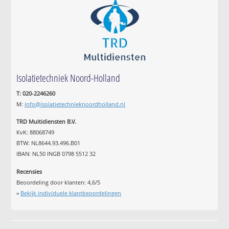
Isolatietechniek Noord-Holland
T: 020-2246260
M:
info@isolatietechnieknoordholland.nl
TRD Multidiensten B.V.
KvK: 88068749
BTW: NL8644.93.496.B01
IBAN: NL50 INGB 0798 5512 32
Recensies
Beoordeling door klanten:
4,6
/
5
»
Bekijk individuele klantbeoordelingen