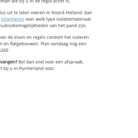
an die bij u in de regio actief is.
lus uit te laten voeren in Noord-Holland, dan
n
informeren
over welk type isolatiemateriaal
 subsidiemogelijkheden van het pand zijn.
van de eisen en regels rondom het isoleren
en en flatgebouwen. Plan vandaag nog een
6260
ntvangen?
Bel dan snel voor een afspraak,
t bij u in Purmerland voor: