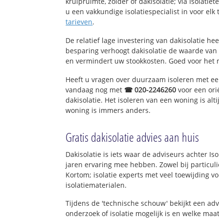
kruipruimte, zolder of dakisolatie; via Isolati
u een vakkundige isolatiespecialist in voor elk t
tarieven
.
De relatief lage investering van dakisolatie he
besparing verhoogt dakisolatie de waarde va
en vermindert uw stookkosten. Goed voor het
Heeft u vragen over duurzaam isoleren met e
vandaag nog met
☎ 020-2246260
voor een ori
dakisolatie. Het isoleren van een woning is al
woning is immers anders.
Gratis dakisolatie advies aan huis
Dakisolatie is iets waar de adviseurs achter Is
jaren ervaring mee hebben. Zowel bij particuli
Kortom; isolatie experts met veel toewijding 
isolatiematerialen.
Tijdens de 'technische schouw' bekijkt een ad
onderzoek of isolatie mogelijk is en welke ma