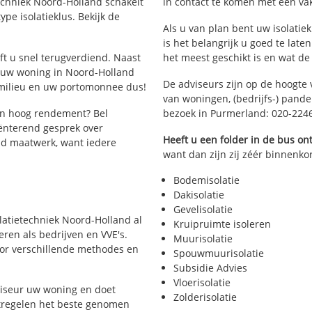
etechniek Noord-Holland schakelt
in contact te komen met een vakm
ype isolatieklus. Bekijk de
Als u van plan bent uw isolatiek
is het belangrijk u goed te late
eft u snel terugverdiend. Naast
het meest geschikt is en wat de
n uw woning in Noord-Holland
De adviseurs zijn op de hoogte 
 milieu en uw portomonnee dus!
van woningen, (bedrijfs-) pand
en hoog rendement? Bel
bezoek in Purmerland: 020-224
ënterend gesprek over
Heeft u een folder in de bus o
tijd maatwerk, want iedere
want dan zijn zij zéér binnenkor
Bodemisolatie
Dakisolatie
Gevelisolatie
olatietechniek Noord-Holland al
Kruipruimte isoleren
eren als bedrijven en VVE's.
Muurisolatie
voor verschillende methodes en
Spouwmuurisolatie
Subsidie Advies
Vloerisolatie
viseur uw woning en doet
Zolderisolatie
atregelen het beste genomen