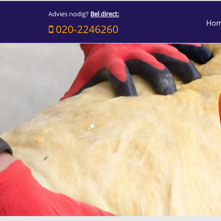
Advies nodig?
Bel direct:
Ho
020-2246260