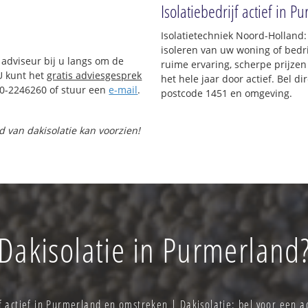
Isolatiebedrijf actief in 
Isolatietechniek Noord-Holland
isoleren van uw woning of bedri
 adviseur bij u langs om de
ruime ervaring, scherpe prijzen 
U kunt het
gratis adviesgesprek
het hele jaar door actief. Bel d
0-2246260 of stuur een
e-mail
.
postcode 1451 en omgeving.
nd van dakisolatie kan voorzien!
Dakisolatie in Purmerland
f actief in Purmerland en omstreken | Dakisolatie: bel voor een