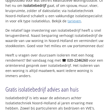
opgebouwd voor wat betreft kwalitatieve woningisolatie. Of
het nu om
isolatiebedrijf
gaat, of om spouw, muur, vloer,
kruipruimte, zolder of dakisolatie; via Isolatietechniek
Noord-Holland schakelt u een vakkundige isolatiespecialist
in voor elk type isolatieklus. Bekijk de
tarieven
.
De relatief lage investering van isolatiebedrijf heeft u snel
terugverdiend. Naast besparing verhoogt isolatiebedrijf de
waarde van uw woning in Noord-Holland en vermindert uw
stookkosten. Goed voor het milieu en uw portomonnee dus!
Heeft u vragen over duurzaam isoleren met een hoog
rendement? Bel vandaag nog met
☎ 020-2246260
voor een
oriënterend gesprek over isolatiebedrijf. Het isoleren van
een woning is altijd maatwerk, want iedere woning is
immers anders.
Gratis isolatiebedrijf advies aan huis
Isolatiebedrijf is iets waar de adviseurs achter
Isolatietechniek Noord-Holland al jaren ervaring mee
hebben. Zowel bij particulieren als bedrijven en VVE's.