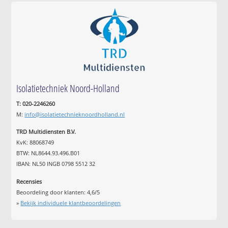
Isolatietechniek Noord-Holland
T: 020-2246260
M:
info@isolatietechnieknoordholland.nl
TRD Multidiensten B.V.
KvK: 88068749
BTW: NL8644.93.496.B01
IBAN: NL50 INGB 0798 5512 32
Recensies
Beoordeling door klanten:
4,6
/
5
»
Bekijk individuele klantbeoordelingen