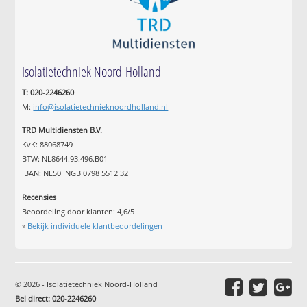
Isolatietechniek Noord-Holland
T: 020-2246260
M:
info@isolatietechnieknoordholland.nl
TRD Multidiensten B.V.
KvK: 88068749
BTW: NL8644.93.496.B01
IBAN: NL50 INGB 0798 5512 32
Recensies
Beoordeling door klanten:
4,6
/
5
»
Bekijk individuele klantbeoordelingen
© 2026 - Isolatietechniek Noord-Holland
Bel direct: 020-2246260