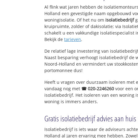
Duin en Bosch
Al flink wat jaren hebben de isolatiemonteurs
Duingebied
Holland een gevestigde naam opgebouwd voor
woningisolatie. Of het nu om
isolatiebedrijf
g
Castricum-Noord
kruipruimte, zolder of dakisolatie; via Isolat
Oranjebuurt
schakelt u een vakkundige isolatiespecialist in
Kooiweg
Bekijk de
tarieven
.
De relatief lage investering van isolatiebedri
Naast besparing verhoogt isolatiebedrijf de
Noord-Holland en vermindert uw stookkosten
portomonnee dus!
Heeft u vragen over duurzaam isoleren met 
vandaag nog met
☎ 020-2246260
voor een o
isolatiebedrijf. Het isoleren van een woning 
woning is immers anders.
Gratis isolatiebedrijf advies aan huis
Isolatiebedrijf is iets waar de adviseurs acht
Holland al jaren ervaring mee hebben. Zowel 