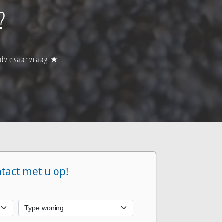
?
n adviesaanvraag ★
ntact met u op!