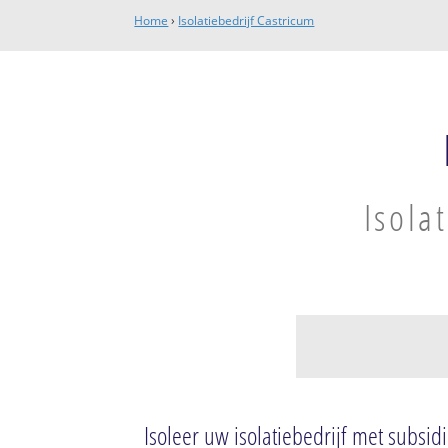
Home
›
Isolatiebedrijf Castricum
Isola
Bakkum
Bakkum-Noord
Isoleer uw isolatiebedrijf met subsid
Bakkum-Zuid