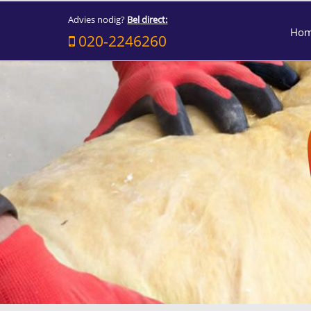
Advies nodig?
Bel direct:
Ho
020-2246260