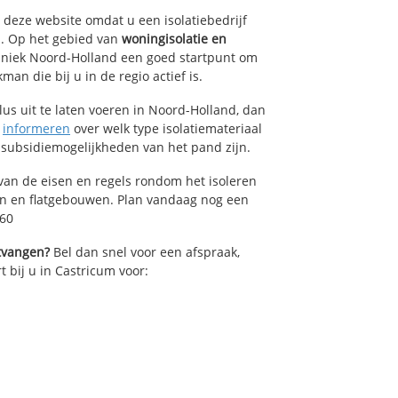
p deze website omdat u een isolatiebedrijf
m. Op het gebied van
woningisolatie en
chniek Noord-Holland een goed startpunt om
an die bij u in de regio actief is.
lus uit te laten voeren in Noord-Holland, dan
n
informeren
over welk type isolatiemateriaal
 subsidiemogelijkheden van het pand zijn.
van de eisen en regels rondom het isoleren
en en flatgebouwen. Plan vandaag nog een
260
ntvangen?
Bel dan snel voor een afspraak,
t bij u in Castricum voor: