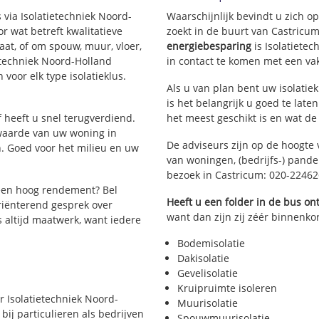
Albert's Hoeve
 via Isolatietechniek Noord-
Waarschijnlijk bevindt u zich o
 wat betreft kwalitatieve
zoekt in de buurt van Castricu
Castricum-Zuid
aat, of om spouw, muur, vloer,
energiebesparing
is Isolatiete
Beverwijkerstraatweg
ietechniek Noord-Holland
in contact te komen met een vakm
 voor elk type isolatieklus.
Als u van plan bent uw isolatiek
is het belangrijk u goed te late
jf heeft u snel terugverdiend.
het meest geschikt is en wat de
 waarde van uw woning in
De adviseurs zijn op de hoogte 
. Goed voor het milieu en uw
van woningen, (bedrijfs-) pand
bezoek in Castricum: 020-2246
een hoog rendement? Bel
Heeft u een folder in de bus o
riënterend gesprek over
want dan zijn zij zéér binnenkor
is altijd maatwerk, want iedere
Bodemisolatie
Dakisolatie
Gevelisolatie
Kruipruimte isoleren
er Isolatietechniek Noord-
Muurisolatie
bij particulieren als bedrijven
Spouwmuurisolatie