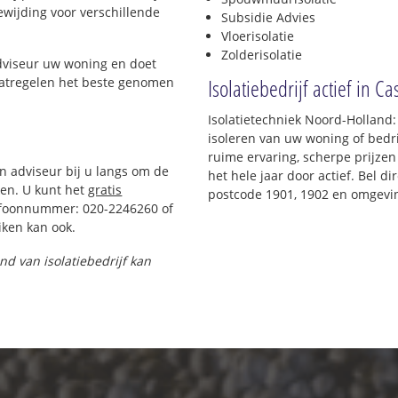
oewijding voor verschillende
Subsidie Advies
Vloerisolatie
Zolderisolatie
adviseur uw woning en doet
Isolatiebedrijf actief in C
maatregelen het beste genomen
Isolatietechniek Noord-Holland:
isoleren van uw woning of bedri
ruime ervaring, scherpe prijzen 
en adviseur bij u langs om de
het hele jaar door actief. Bel d
en. U kunt het
gratis
postcode 1901, 1902 en omgevi
efoonnummer: 020-2246260 of
ken kan ook.
and van isolatiebedrijf kan