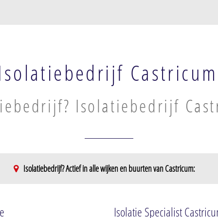
Isolatiebedrijf Castricum
tiebedrijf? Isolatiebedrijf Cas
Isolatiebedrijf? Actief in alle wijken en buurten van Castricum:
Castricum-Oost
Centrum
Molendijk
Centrum-Noo
ie
Isolatie Specialist Castric
Noord-End
Centrum-Zui