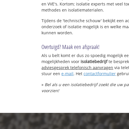
en VVE's. Kortom; isolatie experts met veel t
methodes en isolatiematerialen.
Tijdens de 'technische schouw' bekijkt een 
onderzoek of isolatie mogelijk is en welke 
kunnen worden.
Overtuigd? Maak een afspraak!
Als u belt komt er dus zo spoedig mogelijk e
mogelijkheden voor
isolatiebedrijf
te besprek
adviesgesprek telefonisch aanvragen
via tel
stuur een
e-mail
. Het
contactformulier
gebrui
»
Bel als u een isolatiebedrijf zoekt die uw p
voorzien!