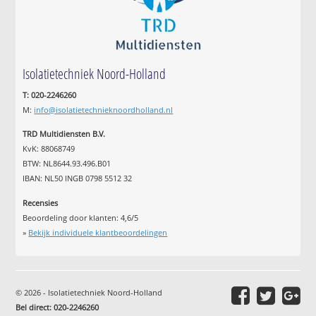
Isolatietechniek Noord-Holland
T: 020-2246260
M:
info@isolatietechnieknoordholland.nl
TRD Multidiensten B.V.
KvK: 88068749
BTW: NL8644.93.496.B01
IBAN: NL50 INGB 0798 5512 32
Recensies
Beoordeling door klanten:
4,6
/
5
»
Bekijk individuele klantbeoordelingen
© 2026 - Isolatietechniek Noord-Holland
Bel direct: 020-2246260