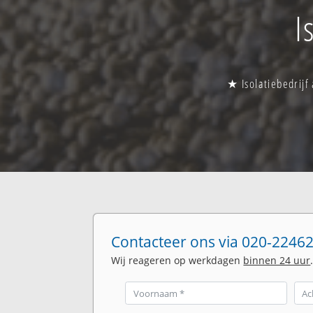
I
★ Isolatiebedrijf
Contacteer ons via 020-22462
Wij reageren op werkdagen
binnen 24 uur