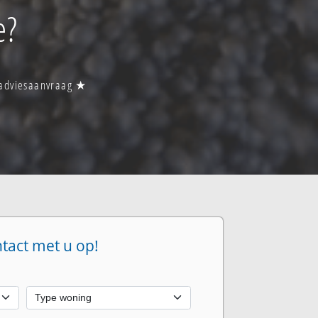
e?
n adviesaanvraag ★
ntact met u op!