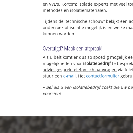
en VVE's. Kortom; isolatie experts met veel t
methodes en isolatiematerialen.
Tijdens de 'technische schouw' bekijkt een 
onderzoek of isolatie mogelijk is en welke 
kunnen worden.
Overtuigd? Maak een afspraak!
Als u belt komt er dus zo spoedig mogelijk e
mogelijkheden voor
isolatiebedrijf
te besprek
adviesgesprek telefonisch aanvragen
via tel
stuur een
e-mail
. Het
contactformulier
gebrui
»
Bel als u een isolatiebedrijf zoekt die uw p
voorzien!