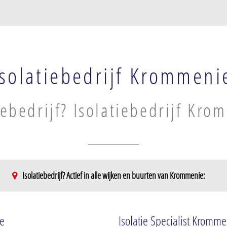
Isolatiebedrijf Krommeni
iebedrijf? Isolatiebedrijf Kro
Isolatiebedrijf? Actief in alle wijken en buurten van Krommenie:
Krommenie West
t
Zuiderham
ie
Isolatie Specialist Kromm
urt
Noorderham