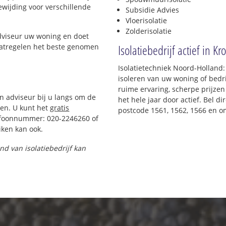
oewijding voor verschillende
Subsidie Advies
Vloerisolatie
Zolderisolatie
adviseur uw woning en doet
Isolatiebedrijf actief in 
maatregelen het beste genomen
Isolatietechniek Noord-Holland
isoleren van uw woning of bedri
ruime ervaring, scherpe prijzen 
en adviseur bij u langs om de
het hele jaar door actief. Bel d
en. U kunt het
gratis
postcode 1561, 1562, 1566 en o
efoonnummer: 020-2246260 of
ken kan ook.
and van isolatiebedrijf kan