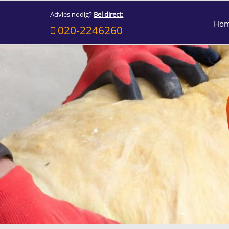
Advies nodig?
Bel direct:
Ho
020-2246260