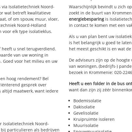
Krommeniedijk
 via Isolatietechniek Noord-
Waarschijnlijk bevindt u zich o
Willis
 wat betreft kwalitatieve
zoekt in de buurt van Krommen
aat, of om spouw, muur, vloer,
energiebesparing
is Isolatiete
ietechniek Noord-Holland
in contact te komen met een vakm
 voor elk type isolatieklus.
Als u van plan bent uw isolatiek
is het belangrijk u goed te late
jf heeft u snel terugverdiend.
het meest geschikt is en wat de
 waarde van uw woning in
De adviseurs zijn op de hoogte 
. Goed voor het milieu en uw
van woningen, (bedrijfs-) pand
bezoek in Krommenie: 020-224
een hoog rendement? Bel
Heeft u een folder in de bus o
riënterend gesprek over
want dan zijn zij zéér binnenko
is altijd maatwerk, want iedere
Bodemisolatie
Dakisolatie
Gevelisolatie
Kruipruimte isoleren
er Isolatietechniek Noord-
Muurisolatie
bij particulieren als bedrijven
Spouwmuurisolatie