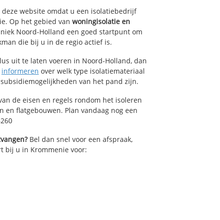
p deze website omdat u een isolatiebedrijf
ie. Op het gebied van
woningisolatie en
chniek Noord-Holland een goed startpunt om
an die bij u in de regio actief is.
lus uit te laten voeren in Noord-Holland, dan
n
informeren
over welk type isolatiemateriaal
 subsidiemogelijkheden van het pand zijn.
van de eisen en regels rondom het isoleren
en en flatgebouwen. Plan vandaag nog een
6260
ntvangen?
Bel dan snel voor een afspraak,
rt bij u in Krommenie voor: