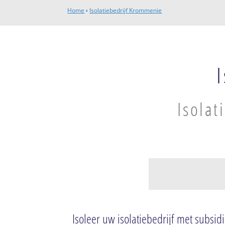
Home
›
Isolatiebedrijf Krommenie
Isolat
Krommenie Oost
Zuiderhoofdbuur
Isoleer uw isolatiebedrijf met subsid
Noorderhoofdbu