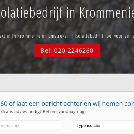
solatiebedrijf in Krommeni
 actief in Krommenie en omstreken | Isolatiebedrijf: bel voor ee
Bel: 020-2246260
60 of laat een bericht achter en wij nemen co
. Gratis advies nodig? Bel ons vandaag nog!