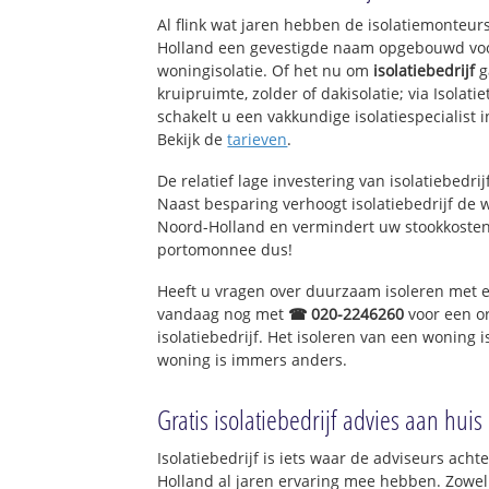
Snuiverbuurt
Al flink wat jaren hebben de isolatiemonteurs
Rosariumbuurt
Holland een gevestigde naam opgebouwd voor
woningisolatie. Of het nu om
isolatiebedrijf
g
kruipruimte, zolder of dakisolatie; via Isolat
schakelt u een vakkundige isolatiespecialist in
Bekijk de
tarieven
.
De relatief lage investering van isolatiebedri
Naast besparing verhoogt isolatiebedrijf de
Noord-Holland en vermindert uw stookkosten
portomonnee dus!
Heeft u vragen over duurzaam isoleren met 
vandaag nog met
☎ 020-2246260
voor een o
isolatiebedrijf. Het isoleren van een woning 
woning is immers anders.
Gratis isolatiebedrijf advies aan huis
Isolatiebedrijf is iets waar de adviseurs acht
Holland al jaren ervaring mee hebben. Zowel 