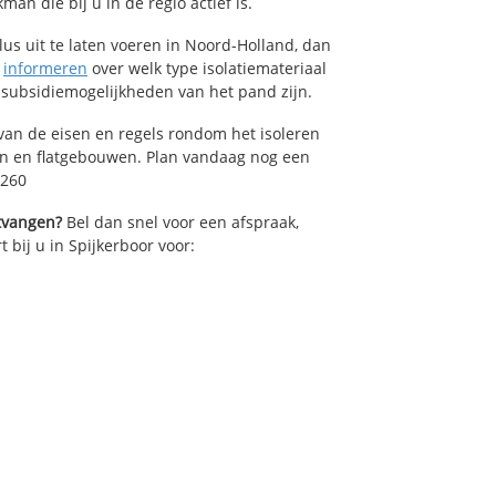
an die bij u in de regio actief is.
lus uit te laten voeren in Noord-Holland, dan
n
informeren
over welk type isolatiemateriaal
 subsidiemogelijkheden van het pand zijn.
van de eisen en regels rondom het isoleren
en en flatgebouwen. Plan vandaag nog een
6260
ntvangen?
Bel dan snel voor een afspraak,
t bij u in Spijkerboor voor: