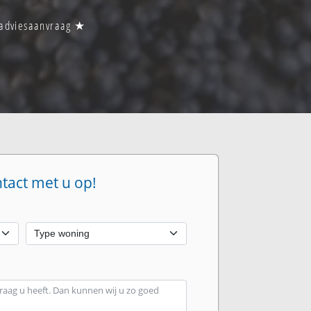
n adviesaanvraag ★
ntact met u op!