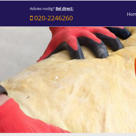
Advies nodig?
Bel direct:
Ho
020-2246260