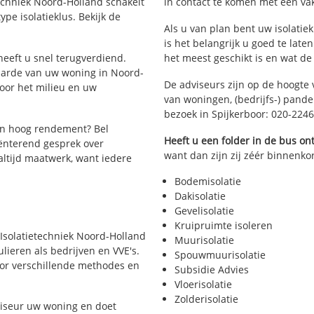
etechniek Noord-Holland schakelt
in contact te komen met een vakm
ype isolatieklus. Bekijk de
Als u van plan bent uw isolatiek
is het belangrijk u goed te late
 heeft u snel terugverdiend.
het meest geschikt is en wat de
waarde van uw woning in Noord-
De adviseurs zijn op de hoogte 
oor het milieu en uw
van woningen, (bedrijfs-) pand
bezoek in Spijkerboor: 020-224
en hoog rendement? Bel
Heeft u een folder in de bus o
ënterend gesprek over
want dan zijn zij zéér binnenkor
 altijd maatwerk, want iedere
Bodemisolatie
Dakisolatie
Gevelisolatie
Kruipruimte isoleren
r Isolatietechniek Noord-Holland
Muurisolatie
lieren als bedrijven en VVE's.
Spouwmuurisolatie
voor verschillende methodes en
Subsidie Advies
Vloerisolatie
Zolderisolatie
viseur uw woning en doet