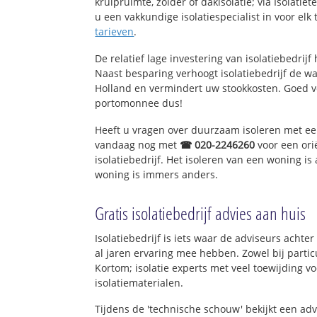
kruipruimte, zolder of dakisolatie; via Isolati
u een vakkundige isolatiespecialist in voor elk t
tarieven
.
De relatief lage investering van isolatiebedrijf
Naast besparing verhoogt isolatiebedrijf de 
Holland en vermindert uw stookkosten. Goed v
portomonnee dus!
Heeft u vragen over duurzaam isoleren met e
vandaag nog met
☎ 020-2246260
voor een ori
isolatiebedrijf. Het isoleren van een woning is
woning is immers anders.
Gratis isolatiebedrijf advies aan huis
Isolatiebedrijf is iets waar de adviseurs achte
al jaren ervaring mee hebben. Zowel bij particu
Kortom; isolatie experts met veel toewijding 
isolatiematerialen.
Tijdens de 'technische schouw' bekijkt een ad