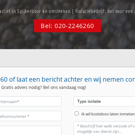
 actief in Spijkerboor en omstreken | Isolatiebedrijf: bel voor ee
Bel: 020-2246260
60 of laat een bericht achter en wij nemen co
. Gratis advies nodig? Bel ons vandaag nog!
Ik wil kosteloos laten inmeten