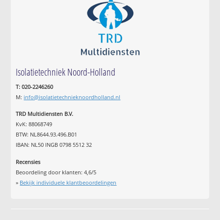
Isolatietechniek Noord-Holland
T: 020-2246260
M:
info@isolatietechnieknoordholland.nl
TRD Multidiensten B.V.
KvK: 88068749
BTW: NL8644.93.496.B01
IBAN: NL50 INGB 0798 5512 32
Recensies
Beoordeling door klanten:
4,6
/
5
»
Bekijk individuele klantbeoordelingen