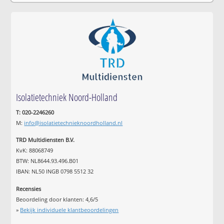
Isolatietechniek Noord-Holland
T: 020-2246260
M:
info@isolatietechnieknoordholland.nl
TRD Multidiensten B.V.
KvK: 88068749
BTW: NL8644.93.496.B01
IBAN: NL50 INGB 0798 5512 32
Recensies
Beoordeling door klanten:
4,6
/
5
»
Bekijk individuele klantbeoordelingen