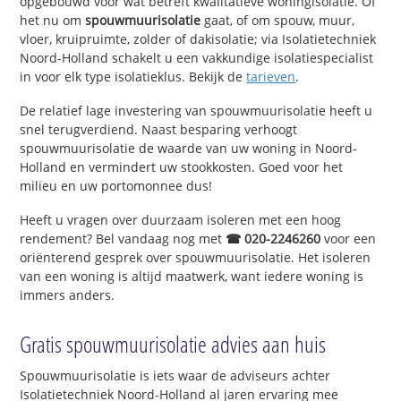
opgebouwd voor wat betreft kwalitatieve woningisolatie. Of
het nu om
spouwmuurisolatie
gaat, of om spouw, muur,
vloer, kruipruimte, zolder of dakisolatie; via Isolatietechniek
Noord-Holland schakelt u een vakkundige isolatiespecialist
in voor elk type isolatieklus. Bekijk de
tarieven
.
De relatief lage investering van spouwmuurisolatie heeft u
snel terugverdiend. Naast besparing verhoogt
spouwmuurisolatie de waarde van uw woning in Noord-
Holland en vermindert uw stookkosten. Goed voor het
milieu en uw portomonnee dus!
Heeft u vragen over duurzaam isoleren met een hoog
rendement? Bel vandaag nog met
☎ 020-2246260
voor een
oriënterend gesprek over spouwmuurisolatie. Het isoleren
van een woning is altijd maatwerk, want iedere woning is
immers anders.
Gratis spouwmuurisolatie advies aan huis
Spouwmuurisolatie is iets waar de adviseurs achter
Isolatietechniek Noord-Holland al jaren ervaring mee