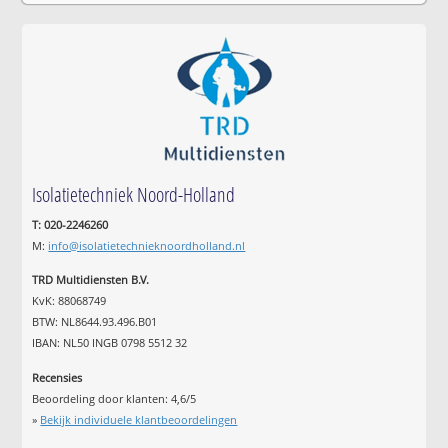
Isolatietechniek Noord-Holland
T: 020-2246260
M:
info@isolatietechnieknoordholland.nl
TRD Multidiensten B.V.
KvK: 88068749
BTW: NL8644.93.496.B01
IBAN: NL50 INGB 0798 5512 32
Recensies
Beoordeling door klanten:
4,6
/
5
»
Bekijk individuele klantbeoordelingen