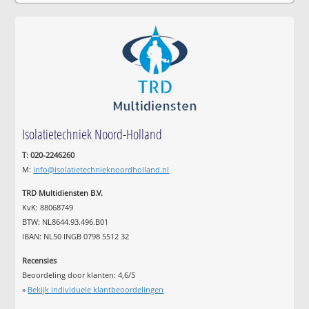
Isolatietechniek Noord-Holland
T: 020-2246260
M:
info@isolatietechnieknoordholland.nl
TRD Multidiensten B.V.
KvK: 88068749
BTW: NL8644.93.496.B01
IBAN: NL50 INGB 0798 5512 32
Recensies
Beoordeling door klanten:
4,6
/
5
»
Bekijk individuele klantbeoordelingen