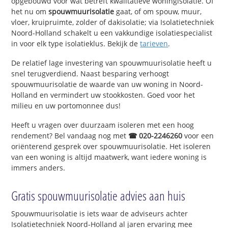
opgebouwd voor wat betreft kwalitatieve woningisolatie. Of
het nu om
spouwmuurisolatie
gaat, of om spouw, muur,
vloer, kruipruimte, zolder of dakisolatie; via Isolatietechniek
Noord-Holland schakelt u een vakkundige isolatiespecialist
in voor elk type isolatieklus. Bekijk de
tarieven
.
De relatief lage investering van spouwmuurisolatie heeft u
snel terugverdiend. Naast besparing verhoogt
spouwmuurisolatie de waarde van uw woning in Noord-
Holland en vermindert uw stookkosten. Goed voor het
milieu en uw portomonnee dus!
Heeft u vragen over duurzaam isoleren met een hoog
rendement? Bel vandaag nog met
☎ 020-2246260
voor een
oriënterend gesprek over spouwmuurisolatie. Het isoleren
van een woning is altijd maatwerk, want iedere woning is
immers anders.
Gratis spouwmuurisolatie advies aan huis
Spouwmuurisolatie is iets waar de adviseurs achter
Isolatietechniek Noord-Holland al jaren ervaring mee