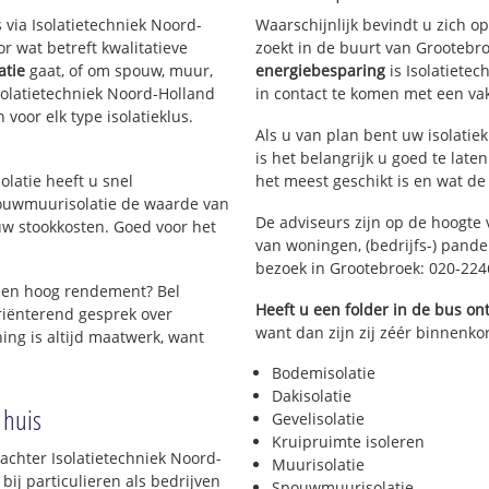
stersluis
 via Isolatietechniek Noord-
Waarschijnlijk bevindt u zich o
 wat betreft kwalitatieve
zoekt in de buurt van Grootebr
atie
gaat, of om spouw, muur,
energiebesparing
is Isolatiete
 Isolatietechniek Noord-Holland
in contact te komen met een vakm
 voor elk type isolatieklus.
Als u van plan bent uw isolatiek
is het belangrijk u goed te late
olatie heeft u snel
het meest geschikt is en wat de
pouwmuurisolatie de waarde van
De adviseurs zijn op de hoogte 
w stookkosten. Goed voor het
van woningen, (bedrijfs-) pand
bezoek in Grootebroek: 020-22
een hoog rendement? Bel
Heeft u een folder in de bus o
riënterend gesprek over
want dan zijn zij zéér binnenkor
ing is altijd maatwerk, want
Bodemisolatie
Dakisolatie
 huis
Gevelisolatie
Kruipruimte isoleren
achter Isolatietechniek Noord-
Muurisolatie
bij particulieren als bedrijven
Spouwmuurisolatie