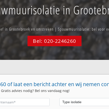
wmuurisolatie in Grooteb
tief in Grootebroek en omstreken | Spouwmuurisolatie: bel voor
Bel: 020-2246260
60 of laat een bericht achter en wij nemen co
. Gratis advies nodig? Bel ons vandaag nog!