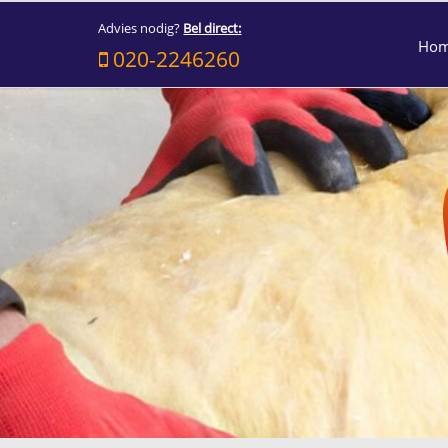
Advies nodig?
Bel direct:
Ho
020-2246260