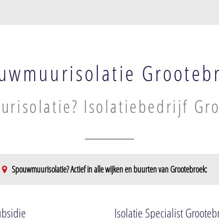
uwmuurisolatie Grooteb
risolatie? Isolatiebedrijf Gr
Spouwmuurisolatie? Actief in alle wijken en buurten van Grootebroek:
roek
ubsidie
Isolatie Specialist Grooteb