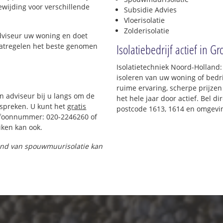
oewijding voor verschillende
Subsidie Advies
Vloerisolatie
Zolderisolatie
adviseur uw woning en doet
Isolatiebedrijf actief in G
maatregelen het beste genomen
Isolatietechniek Noord-Holland
isoleren van uw woning of bedri
ruime ervaring, scherpe prijzen 
en adviseur bij u langs om de
het hele jaar door actief. Bel d
spreken. U kunt het
gratis
postcode 1613, 1614 en omgevi
efoonnummer: 020-2246260 of
ken kan ook.
 pand van spouwmuurisolatie kan