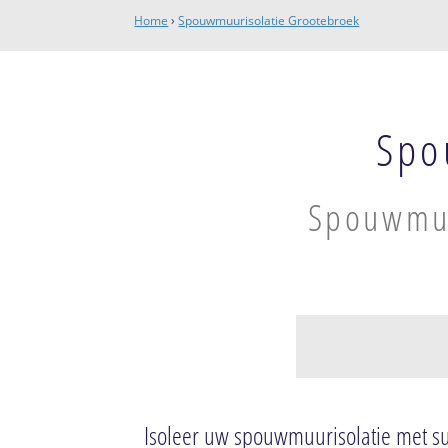
Home
›
Spouwmuurisolatie Grootebroek
Spo
Spouwmuu
Stede Broec
Centrum Grooteb
Isoleer uw spouwmuurisolatie met s
Lutjebroek