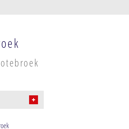
roek
ootebroek
roek