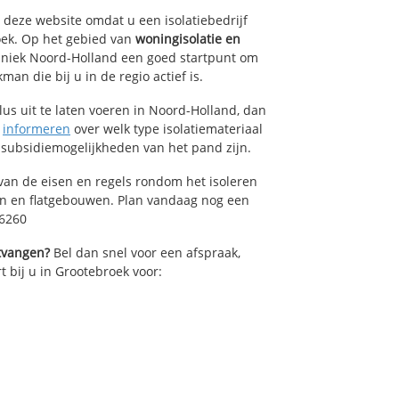
p deze website omdat u een isolatiebedrijf
oek. Op het gebied van
woningisolatie en
chniek Noord-Holland een goed startpunt om
an die bij u in de regio actief is.
lus uit te laten voeren in Noord-Holland, dan
n
informeren
over welk type isolatiemateriaal
 subsidiemogelijkheden van het pand zijn.
van de eisen en regels rondom het isoleren
en en flatgebouwen. Plan vandaag nog een
46260
ntvangen?
Bel dan snel voor een afspraak,
t bij u in Grootebroek voor: