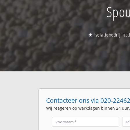
Spou
★ Isolatiebedrijf ac
Contacteer ons via 020-22462
Wij reageren op werkdagen
binnen 24 uur