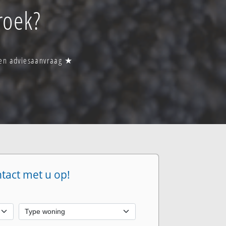
roek?
 een adviesaanvraag ★
ntact met u op!