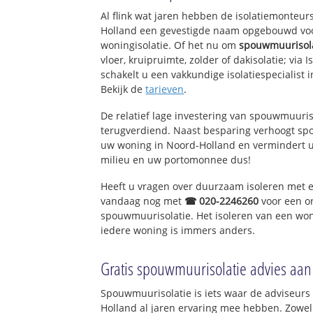
Kloosterhof en Oo
Al flink wat jaren hebben de isolatiemonteurs
Holland een gevestigde naam opgebouwd voor
woningisolatie. Of het nu om
spouwmuurisol
vloer, kruipruimte, zolder of dakisolatie; via
schakelt u een vakkundige isolatiespecialist in
Bekijk de
tarieven
.
De relatief lage investering van spouwmuuris
terugverdiend. Naast besparing verhoogt s
uw woning in Noord-Holland en vermindert u
milieu en uw portomonnee dus!
Heeft u vragen over duurzaam isoleren met 
vandaag nog met
☎ 020-2246260
voor een o
spouwmuurisolatie. Het isoleren van een won
iedere woning is immers anders.
Gratis spouwmuurisolatie advies aan
Spouwmuurisolatie is iets waar de adviseurs 
Holland al jaren ervaring mee hebben. Zowel 