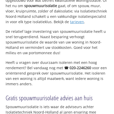
opgebouwd voor wat betreft kwalitatieve woningisolatie. Of
het nu om
spouwmuurisolatie
gaat, of om spouw, muur,
vloer, kruipruimte, zolder of dakisolatie; via Isolatietechniek
Noord-Holland schakelt u een vakkundige isolatiespecialist
in voor elk type isolatieklus. Bekijk de
tarieven
.
De relatief lage investering van spouwmuurisolatie heeft u
snel terugverdiend. Naast besparing verhoogt
spouwmuurisolatie de waarde van uw woning in Noord-
Holland en vermindert uw stookkosten. Goed voor het
milieu en uw portomonnee dus!
Heeft u vragen over duurzaam isoleren met een hoog
rendement? Bel vandaag nog met
☎ 020-2246260
voor een
oriënterend gesprek over spouwmuurisolatie. Het isoleren
van een woning is altijd maatwerk, want iedere woning is
immers anders.
Gratis spouwmuurisolatie advies aan huis
Spouwmuurisolatie is iets waar de adviseurs achter
Isolatietechniek Noord-Holland al jaren ervaring mee