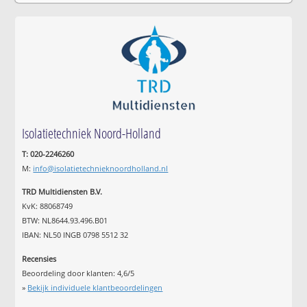
Isolatietechniek Noord-Holland
T: 020-2246260
M:
info@isolatietechnieknoordholland.nl
TRD Multidiensten B.V.
KvK: 88068749
BTW: NL8644.93.496.B01
IBAN: NL50 INGB 0798 5512 32
Recensies
Beoordeling door klanten:
4,6
/
5
»
Bekijk individuele klantbeoordelingen