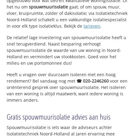
opgebouwd voor wat betreft kwalitatieve woningisolatie. Of
het nu om
spouwmuurisolatie
gaat, of om spouw, muur,
vloer, kruipruimte, zolder of dakisolatie; via Isolatietechniek
Noord-Holland schakelt u een vakkundige isolatiespecialist
in voor elk type isolatieklus. Bekijk de
tarieven
.
De relatief lage investering van spouwmuurisolatie heeft u
snel terugverdiend. Naast besparing verhoogt
spouwmuurisolatie de waarde van uw woning in Noord-
Holland en vermindert uw stookkosten. Goed voor het
milieu en uw portomonnee dus!
Heeft u vragen over duurzaam isoleren met een hoog
rendement? Bel vandaag nog met
☎ 020-2246260
voor een
oriënterend gesprek over spouwmuurisolatie. Het isoleren
van een woning is altijd maatwerk, want iedere woning is
immers anders.
Gratis spouwmuurisolatie advies aan huis
Spouwmuurisolatie is iets waar de adviseurs achter
Isolatietechniek Noord-Holland al jaren ervaring mee