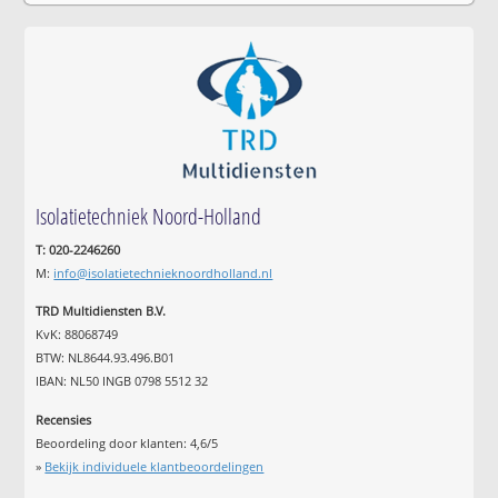
Isolatietechniek Noord-Holland
T: 020-2246260
M:
info@isolatietechnieknoordholland.nl
TRD Multidiensten B.V.
KvK: 88068749
BTW: NL8644.93.496.B01
IBAN: NL50 INGB 0798 5512 32
Recensies
Beoordeling door klanten:
4,6
/
5
»
Bekijk individuele klantbeoordelingen