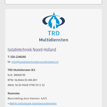
Isolatietechniek Noord-Holland
T: 020-2246260
M:
info@isolatietechnieknoordholland.nl
TRD Multidiensten B.V.
KvK: 88068749
BTW: NL8644.93.496.B01
IBAN: NL50 INGB 0798 5512 32
Recensies
Beoordeling door klanten:
4,6
/
5
»
Bekijk individuele klantbeoordelingen