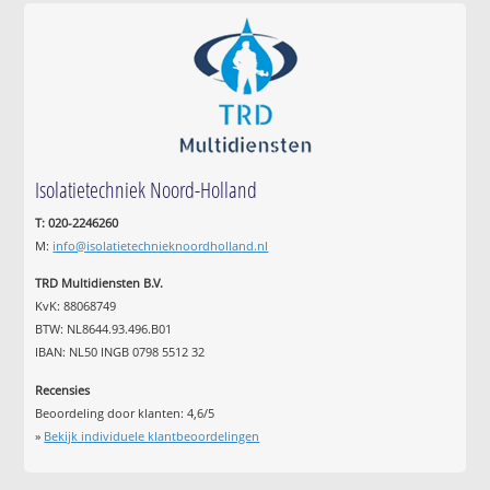
Isolatietechniek Noord-Holland
T: 020-2246260
M:
info@isolatietechnieknoordholland.nl
TRD Multidiensten B.V.
KvK: 88068749
BTW: NL8644.93.496.B01
IBAN: NL50 INGB 0798 5512 32
Recensies
Beoordeling door klanten:
4,6
/
5
»
Bekijk individuele klantbeoordelingen