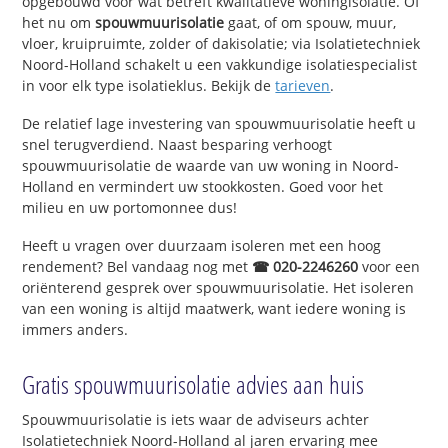
opgebouwd voor wat betreft kwalitatieve woningisolatie. Of
het nu om
spouwmuurisolatie
gaat, of om spouw, muur,
vloer, kruipruimte, zolder of dakisolatie; via Isolatietechniek
Noord-Holland schakelt u een vakkundige isolatiespecialist
in voor elk type isolatieklus. Bekijk de
tarieven
.
De relatief lage investering van spouwmuurisolatie heeft u
snel terugverdiend. Naast besparing verhoogt
spouwmuurisolatie de waarde van uw woning in Noord-
Holland en vermindert uw stookkosten. Goed voor het
milieu en uw portomonnee dus!
Heeft u vragen over duurzaam isoleren met een hoog
rendement? Bel vandaag nog met
☎ 020-2246260
voor een
oriënterend gesprek over spouwmuurisolatie. Het isoleren
van een woning is altijd maatwerk, want iedere woning is
immers anders.
Gratis spouwmuurisolatie advies aan huis
Spouwmuurisolatie is iets waar de adviseurs achter
Isolatietechniek Noord-Holland al jaren ervaring mee