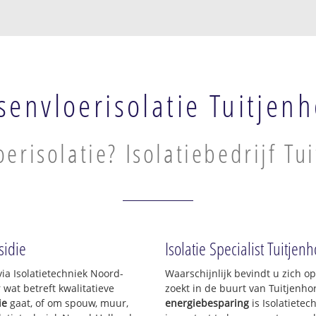
senvloerisolatie Tuitjen
oerisolatie? Isolatiebedrijf Tu
sidie
Isolatie Specialist Tuitjen
via Isolatietechniek Noord-
Waarschijnlijk bevindt u zich o
at betreft kwalitatieve
zoekt in de buurt van Tuitjenh
ie
gaat, of om spouw, muur,
energiebesparing
is Isolatiete