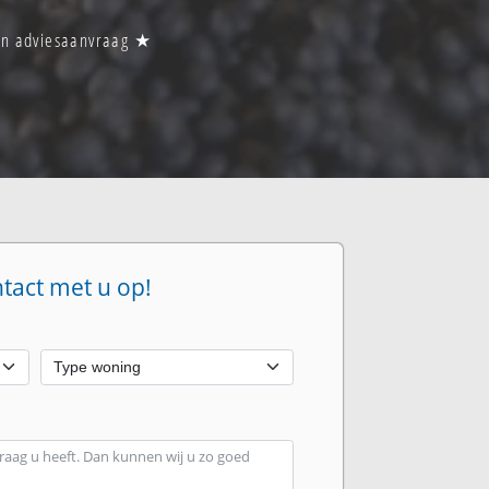
 een adviesaanvraag ★
ntact met u op!