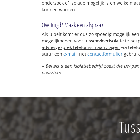
onderzoek of isolatie mogelijk is en welke ma
kunnen worden.
Overtuigd? Maak een afspraak!
Als u belt komt er dus zo spoedig mogelijk een
mogelijkheden voor
tussenvloerisolatie
te besp
adviesgesprek telefonisch aanvragen
via tele
stuur een
e-mail
. Het
contactformulier
gebruik
»
Bel als u een isolatiebedrijf zoekt die uw pa
voorzien!
Tuss