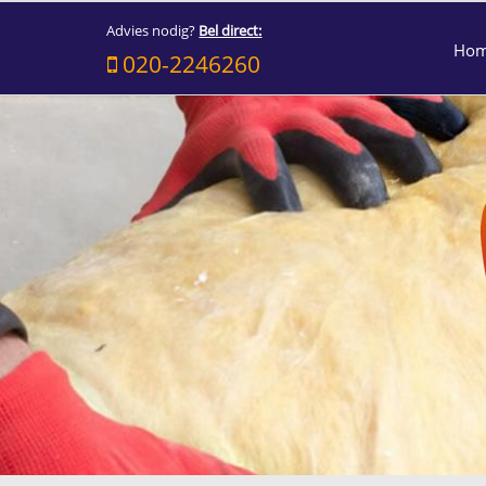
Advies nodig?
Bel direct:
Ho
020-2246260