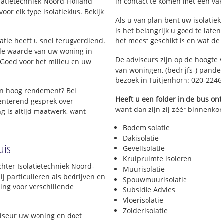
solatietechniek Noord-Holland
in contact te komen met een vakm
oor elk type isolatieklus. Bekijk
Als u van plan bent uw isolatiek
is het belangrijk u goed te late
latie heeft u snel terugverdiend.
het meest geschikt is en wat de
 de waarde van uw woning in
De adviseurs zijn op de hoogte 
 Goed voor het milieu en uw
van woningen, (bedrijfs-) pand
bezoek in Tuitjenhorn: 020-224
en hoog rendement? Bel
Heeft u een folder in de bus o
ënterend gesprek over
want dan zijn zij zéér binnenkor
ng is altijd maatwerk, want
Bodemisolatie
Dakisolatie
uis
Gevelisolatie
Kruipruimte isoleren
chter Isolatietechniek Noord-
Muurisolatie
j particulieren als bedrijven en
Spouwmuurisolatie
ding voor verschillende
Subsidie Advies
Vloerisolatie
Zolderisolatie
viseur uw woning en doet