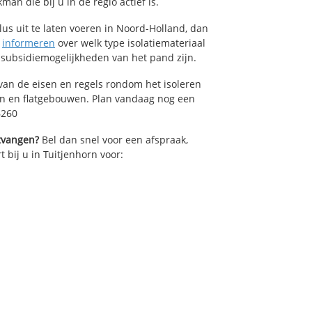
an die bij u in de regio actief is.
lus uit te laten voeren in Noord-Holland, dan
n
informeren
over welk type isolatiemateriaal
 subsidiemogelijkheden van het pand zijn.
van de eisen en regels rondom het isoleren
en en flatgebouwen. Plan vandaag nog een
6260
ntvangen?
Bel dan snel voor een afspraak,
t bij u in Tuitjenhorn voor: