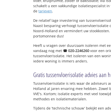
vloer, kruipruimte, zolder of dakisolatie; via I
schakelt u een vakkundige isolatiespecialist in v
de
tarieven
.
De relatief lage investering van tussenvloeriso
Naast besparing verhoogt tussenvloerisolatie
Noord-Holland en vermindert uw stookkosten.
portomonnee dus!
Heeft u vragen over duurzaam isoleren met e
vandaag nog met
☎ 020-2246260
voor een ori
tussenvloerisolatie. Het isoleren van een woni
iedere woning is immers anders.
Gratis tussenvloerisolatie advies aan h
Tussenvloerisolatie is iets waar de adviseurs a
Holland al jaren ervaring mee hebben. Zowel bi
VVE's. Kortom; isolatie experts met veel toewij
methodes en isolatiematerialen.
Tijdens de 'technische schouw' bekijkt een ad