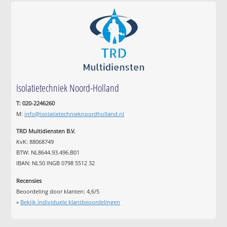
Isolatietechniek Noord-Holland
T: 020-2246260
M:
info@isolatietechnieknoordholland.nl
TRD Multidiensten B.V.
KvK: 88068749
BTW: NL8644.93.496.B01
IBAN: NL50 INGB 0798 5512 32
Recensies
Beoordeling door klanten:
4,6
/
5
»
Bekijk individuele klantbeoordelingen