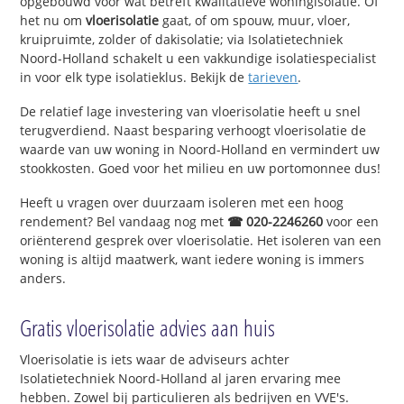
opgebouwd voor wat betreft kwalitatieve woningisolatie. Of
het nu om
vloerisolatie
gaat, of om spouw, muur, vloer,
kruipruimte, zolder of dakisolatie; via Isolatietechniek
Noord-Holland schakelt u een vakkundige isolatiespecialist
in voor elk type isolatieklus. Bekijk de
tarieven
.
De relatief lage investering van vloerisolatie heeft u snel
terugverdiend. Naast besparing verhoogt vloerisolatie de
waarde van uw woning in Noord-Holland en vermindert uw
stookkosten. Goed voor het milieu en uw portomonnee dus!
Heeft u vragen over duurzaam isoleren met een hoog
rendement? Bel vandaag nog met
☎ 020-2246260
voor een
oriënterend gesprek over vloerisolatie. Het isoleren van een
woning is altijd maatwerk, want iedere woning is immers
anders.
Gratis vloerisolatie advies aan huis
Vloerisolatie is iets waar de adviseurs achter
Isolatietechniek Noord-Holland al jaren ervaring mee
hebben. Zowel bij particulieren als bedrijven en VVE's.