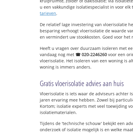
kruipruimte, zolder of dakisolatie; via Isolati
u een vakkundige isolatiespecialist in voor elk t
tarieven
.
De relatief lage investering van vloerisolatie 
besparing verhoogt vloerisolatie de waarde v
en vermindert uw stookkosten. Goed voor het
Heeft u vragen over duurzaam isoleren met e
vandaag nog met
☎ 020-2246260
voor een ori
vloerisolatie. Het isoleren van een woning is a
woning is immers anders.
Gratis vloerisolatie advies aan huis
Vloerisolatie is iets waar de adviseurs achter 
jaren ervaring mee hebben. Zowel bij particuli
Kortom; isolatie experts met veel toewijding 
isolatiematerialen.
Tijdens de 'technische schouw' bekijkt een ad
onderzoek of isolatie mogelijk is en welke ma