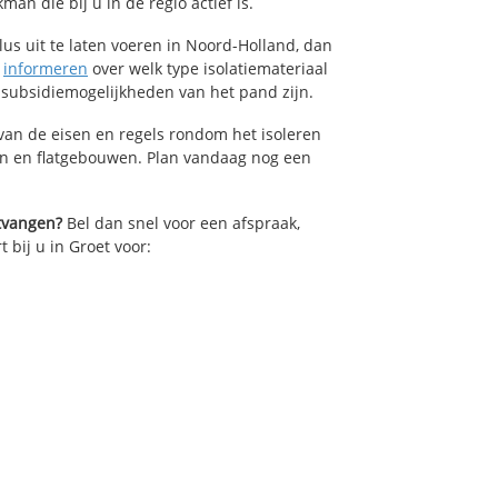
an die bij u in de regio actief is.
lus uit te laten voeren in Noord-Holland, dan
n
informeren
over welk type isolatiemateriaal
 subsidiemogelijkheden van het pand zijn.
van de eisen en regels rondom het isoleren
en en flatgebouwen. Plan vandaag nog een
ntvangen?
Bel dan snel voor een afspraak,
 bij u in Groet voor: