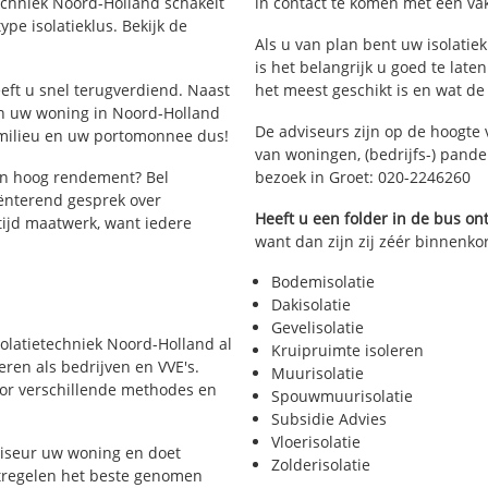
etechniek Noord-Holland schakelt
in contact te komen met een vakm
ype isolatieklus. Bekijk de
Als u van plan bent uw isolatiek
is het belangrijk u goed te late
heeft u snel terugverdiend. Naast
het meest geschikt is en wat de
an uw woning in Noord-Holland
De adviseurs zijn op de hoogte 
 milieu en uw portomonnee dus!
van woningen, (bedrijfs-) pand
en hoog rendement? Bel
bezoek in Groet: 020-2246260
ënterend gesprek over
Heeft u een folder in de bus o
ltijd maatwerk, want iedere
want dan zijn zij zéér binnenkort
Bodemisolatie
Dakisolatie
Gevelisolatie
Isolatietechniek Noord-Holland al
Kruipruimte isoleren
eren als bedrijven en VVE's.
Muurisolatie
voor verschillende methodes en
Spouwmuurisolatie
Subsidie Advies
Vloerisolatie
viseur uw woning en doet
Zolderisolatie
atregelen het beste genomen