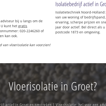
Isolatiebedrijf actief in Gr
Isolatietechniek Noord-Holland:
van uw woning of bedrijfspand,
 adviseur bij u langs om de
ervaring, scherpe prijzen en sne
 U kunt het
gratis
jaar door actief. Bel direct als
foonnummer: 020-2246260 of
postcode 1873 en omgeving.
en kan ook.
d van vloerisolatie kan voorzien!
Vloerisolatie in Groet?
ijf actief in Groet en omstreken | Vloerisolatie: bel voor een a