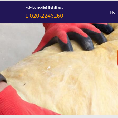
Advies nodig?
Bel direct:
Ho
020-2246260