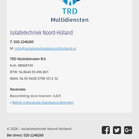
Isolatietechniek Noord-Holland
T: 020-2246260
M:
info@isolatietechnieknoordholland.nl
TRD Multidiensten B.V.
KvK: 88068749
BTW: NL8644.93.496.B01
IBAN: NL50 INGB 0798 5512 32
Recensies
Beoordeling door klanten:
4,6
/
5
»
Bekijk individuele klantbeoordelingen
© 2026 - Isolatietechniek Noord-Holland
Bel direct: 020-2246260