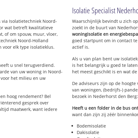
older
Isolatie Specialist Nederh
 via Isolatietechniek Noord-
Waarschijnlijk bevindt u zich o
 wat betreft kwalitatieve
zoekt in de buurt van Nederhor
t, of om spouw, muur, vloer,
woningisolatie en energiebespa
ietechniek Noord-Holland
goed startpunt om in contact t
 voor elk type isolatieklus.
actief is.
Als u van plan bent uw isolatiek
 heeft u snel terugverdiend.
is het belangrijk u goed te late
aarde van uw woning in Noord-
het meest geschikt is en wat de
 voor het milieu en uw
De adviseurs zijn op de hoogte 
van woningen, (bedrijfs-) pand
een hoog rendement? Bel
bezoek in Nederhorst den Berg
riënterend gesprek over
Heeft u een folder in de bus o
 altijd maatwerk, want iedere
want dan zijn zij zéér binnenko
Bodemisolatie
Dakisolatie