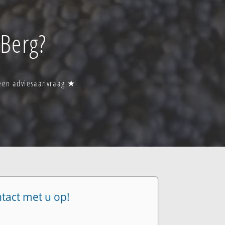
 Berg?
r een adviesaanvraag ★
ntact met u op!