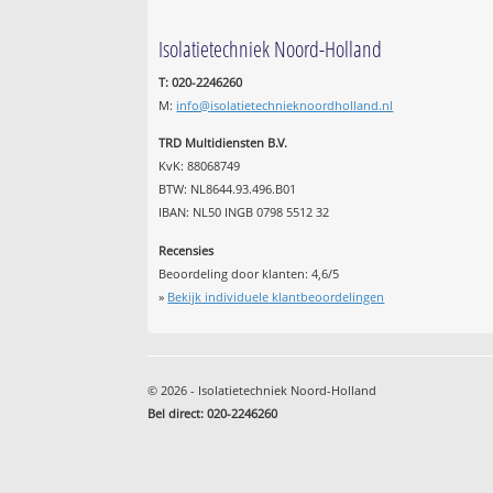
Isolatietechniek Noord-Holland
T: 020-2246260
M:
info@isolatietechnieknoordholland.nl
TRD Multidiensten B.V.
KvK: 88068749
BTW: NL8644.93.496.B01
IBAN: NL50 INGB 0798 5512 32
Recensies
Beoordeling door klanten:
4,6
/
5
»
Bekijk individuele klantbeoordelingen
© 2026 - Isolatietechniek Noord-Holland
Bel direct: 020-2246260