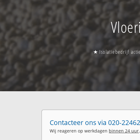
Vloer
★ Isolatiebedrijf act
Contacteer ons via 020-22462
Wij reageren op werkdagen
binnen 24 uur