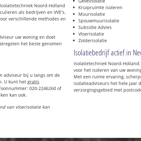
Gevelisolatie
r Isolatietechniek Noord-Holland
Kruipruimte isoleren
culieren als bedrijven en VVE's.
Muurisolatie
 voor verschillende methodes en
Spouwmuurisolatie
Subsidie Advies
Vloerisolatie
adviseur uw woning en doet
Zolderisolatie
maatregelen het beste genomen
Isolatiebedrijf actief in 
Isolatietechniek Noord-Holland
voor het isoleren van uw woning
en adviseur bij u langs om de
Met een ruime ervaring, scherpe
n. U kunt het
gratis
isolatieadviseurs het hele jaar d
efoonnummer: 020-2246260 of
verzorgingsgebied met postcod
ken kan ook.
and van vloerisolatie kan