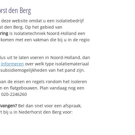
orst den Berg
p deze website omdat u een isolatiebedrijf
st den Berg. Op het gebied van
ring
is Isolatietechniek Noord-Holland een
e komen met een vakman die bij u in de regio
lus uit te laten voeren in Noord-Holland, dan
n
informeren
over welk type isolatiemateriaal
 subsidiemogelijkheden van het pand zijn.
van de eisen en regels rondom het isoleren
en en flatgebouwen. Plan vandaag nog een
: 020-2246260
ntvangen?
Bel dan snel voor een afspraak,
rt bij u in Nederhorst den Berg voor: