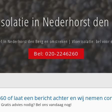
isolatie in Nederhorst den
ief in Nederhorst den Berg en omstreken | Vloerisolatie: bel voo
Bel: 020-2246260
60 of laat een bericht achter en wij nemen co
. Gratis advies nodig? Bel ons vandaag nog!