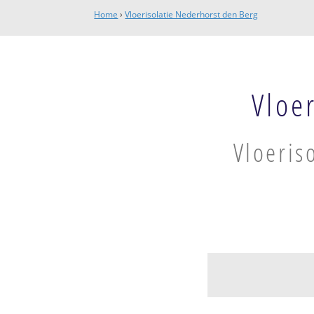
Home
›
Vloerisolatie Nederhorst den Berg
Vloe
Vloeris
Nederhorst den 