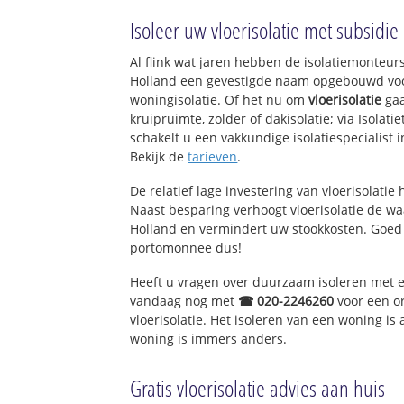
Horn- en Kuijerp
Isoleer uw vloerisolatie met subsidie
Blijkpolder
Horstermeer
Al flink wat jaren hebben de isolatiemonteurs
Splegelpolder
Holland een gevestigde naam opgebouwd voor
woningisolatie. Of het nu om
vloerisolatie
gaa
kruipruimte, zolder of dakisolatie; via Isolat
schakelt u een vakkundige isolatiespecialist in
Bekijk de
tarieven
.
De relatief lage investering van vloerisolatie
Naast besparing verhoogt vloerisolatie de w
Holland en vermindert uw stookkosten. Goed
portomonnee dus!
Heeft u vragen over duurzaam isoleren met 
vandaag nog met
☎ 020-2246260
voor een o
vloerisolatie. Het isoleren van een woning is
woning is immers anders.
Gratis vloerisolatie advies aan huis