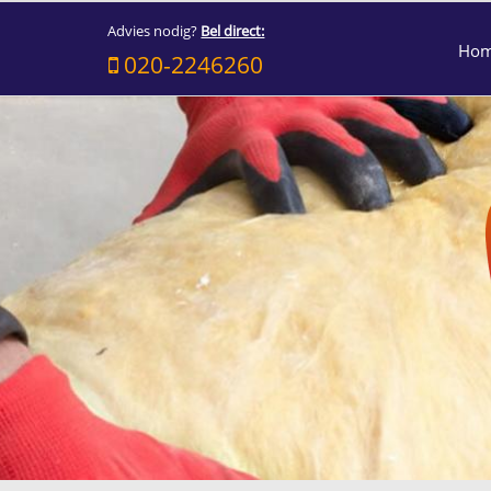
Advies nodig?
Bel direct:
Ho
020-2246260