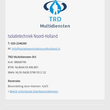
Isolatietechniek Noord-Holland
T: 020-2246260
M:
info@isolatietechnieknoordholland.nl
TRD Multidiensten B.V.
KvK: 88068749
BTW: NL8644.93.496.B01
IBAN: NL50 INGB 0798 5512 32
Recensies
Beoordeling door klanten:
4,6
/
5
»
Bekijk individuele klantbeoordelingen