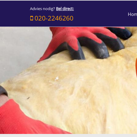
Advies nodig?
Bel direct:
Ho
020-2246260