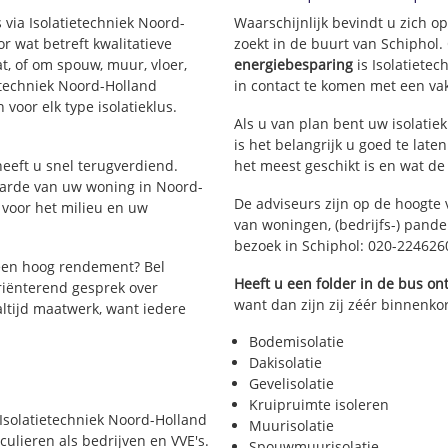
 via Isolatietechniek Noord-
Waarschijnlijk bevindt u zich o
 wat betreft kwalitatieve
zoekt in de buurt van Schiphol
t, of om spouw, muur, vloer,
energiebesparing
is Isolatiete
ietechniek Noord-Holland
in contact te komen met een vakm
 voor elk type isolatieklus.
Als u van plan bent uw isolatiek
is het belangrijk u goed te late
 heeft u snel terugverdiend.
het meest geschikt is en wat de
aarde van uw woning in Noord-
De adviseurs zijn op de hoogte 
 voor het milieu en uw
van woningen, (bedrijfs-) pand
bezoek in Schiphol: 020-224626
een hoog rendement? Bel
Heeft u een folder in de bus o
riënterend gesprek over
want dan zijn zij zéér binnenkor
 altijd maatwerk, want iedere
Bodemisolatie
Dakisolatie
Gevelisolatie
Kruipruimte isoleren
r Isolatietechniek Noord-Holland
Muurisolatie
culieren als bedrijven en VVE's.
Spouwmuurisolatie