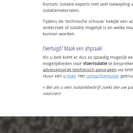
Kortom; isolatie experts met veel toewijding
isolatiematerialen.
Tijdens de 'technische schouw' bekijkt een 
onderzoek of isolatie mogelijk is en welke 
kunnen worden.
Overtuigd? Maak een afspraak!
Als u belt komt er dus zo spoedig mogelijk e
mogelijkheden voor
vloerisolatie
te bespreke
adviesgesprek telefonisch aanvragen
via tel
stuur een
e-mail
. Het
contactformulier
gebrui
»
Bel als u een isolatiebedrijf zoekt die uw p
voorzien!