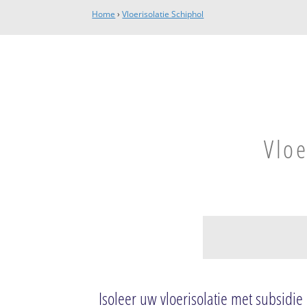
Home
›
Vloerisolatie Schiphol
Vloe
Schiphol
Schiphol
Isoleer uw vloerisolatie met subsidie