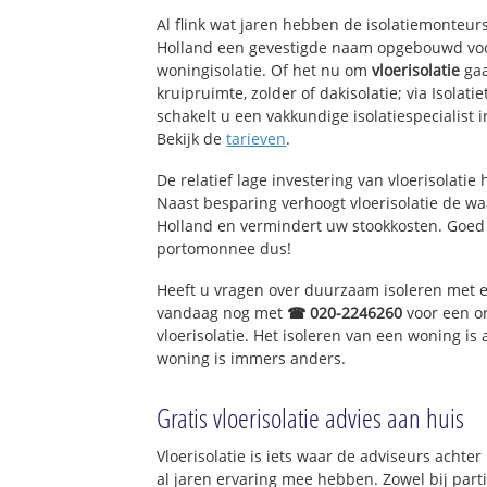
Al flink wat jaren hebben de isolatiemonteurs
Holland een gevestigde naam opgebouwd voor
woningisolatie. Of het nu om
vloerisolatie
gaa
kruipruimte, zolder of dakisolatie; via Isolat
schakelt u een vakkundige isolatiespecialist in
Bekijk de
tarieven
.
De relatief lage investering van vloerisolatie
Naast besparing verhoogt vloerisolatie de w
Holland en vermindert uw stookkosten. Goed
portomonnee dus!
Heeft u vragen over duurzaam isoleren met 
vandaag nog met
☎ 020-2246260
voor een o
vloerisolatie. Het isoleren van een woning is
woning is immers anders.
Gratis vloerisolatie advies aan huis
Vloerisolatie is iets waar de adviseurs achte
al jaren ervaring mee hebben. Zowel bij parti