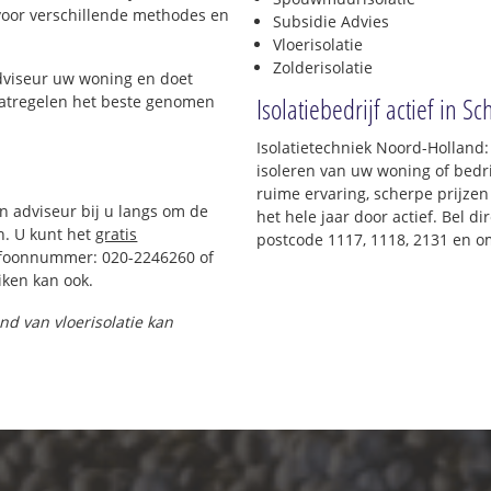
 voor verschillende methodes en
Subsidie Advies
Vloerisolatie
Zolderisolatie
adviseur uw woning en doet
Isolatiebedrijf actief in Sc
maatregelen het beste genomen
Isolatietechniek Noord-Holland:
isoleren van uw woning of bedri
ruime ervaring, scherpe prijzen 
en adviseur bij u langs om de
het hele jaar door actief. Bel d
n. U kunt het
gratis
postcode 1117, 1118, 2131 en o
efoonnummer: 020-2246260 of
ken kan ook.
and van vloerisolatie kan