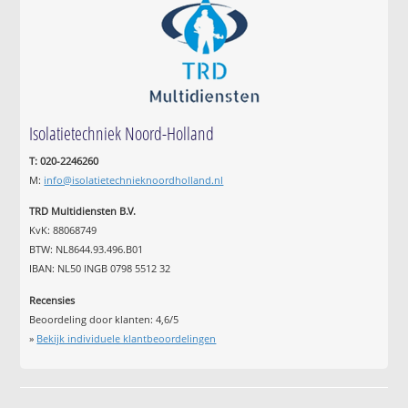
Isolatietechniek Noord-Holland
T: 020-2246260
M:
info@isolatietechnieknoordholland.nl
TRD Multidiensten B.V.
KvK: 88068749
BTW: NL8644.93.496.B01
IBAN: NL50 INGB 0798 5512 32
Recensies
Beoordeling door klanten:
4,6
/
5
»
Bekijk individuele klantbeoordelingen