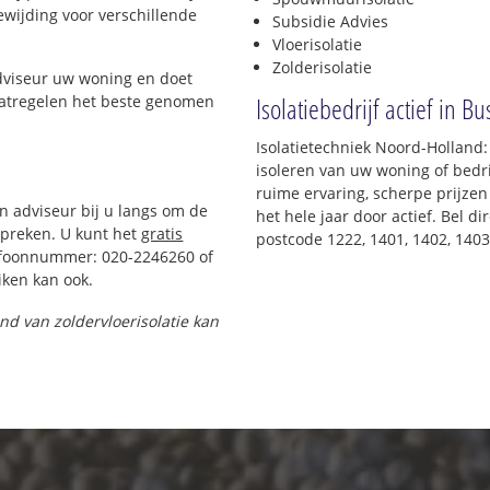
oewijding voor verschillende
Subsidie Advies
Vloerisolatie
Zolderisolatie
adviseur uw woning en doet
Isolatiebedrijf actief in B
maatregelen het beste genomen
Isolatietechniek Noord-Holland
isoleren van uw woning of bedri
ruime ervaring, scherpe prijzen 
en adviseur bij u langs om de
het hele jaar door actief. Bel d
preken. U kunt het
gratis
postcode 1222, 1401, 1402, 1403
efoonnummer: 020-2246260 of
ken kan ook.
and van zoldervloerisolatie kan