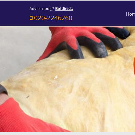
Advies nodig?
Bel direct:
Ho
020-2246260