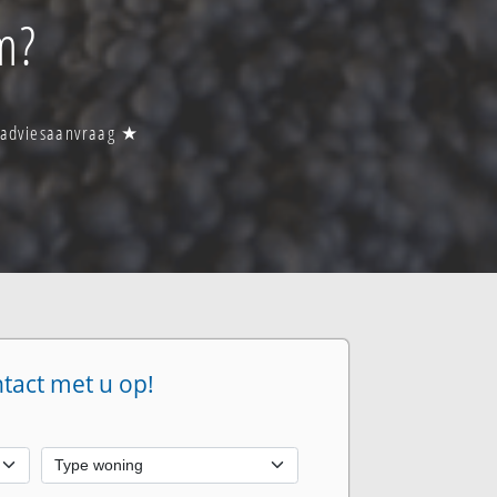
m?
n adviesaanvraag ★
ntact met u op!