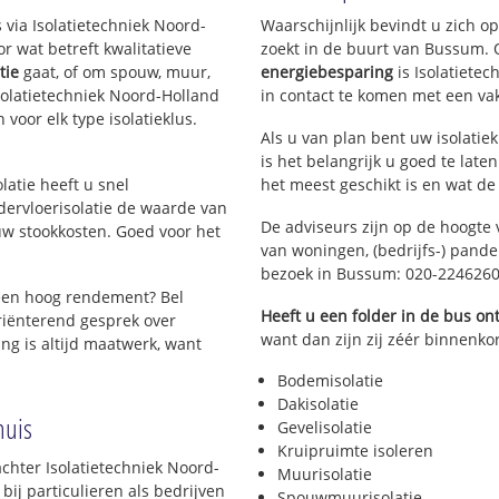
Godelindebuurt
 via Isolatietechniek Noord-
Waarschijnlijk bevindt u zich o
Waltherlaan
 wat betreft kwalitatieve
zoekt in de buurt van Bussum.
Bloemenbuurt
tie
gaat, of om spouw, muur,
energiebesparing
is Isolatiete
Ooster Eng-Noord
 Isolatietechniek Noord-Holland
in contact te komen met een vakm
Ooster Eng-Zuid
 voor elk type isolatieklus.
Midden Eng-Oost
Als u van plan bent uw isolatiek
Midden Eng-West
is het belangrijk u goed te late
Wester Eng
olatie heeft u snel
het meest geschikt is en wat de
dervloerisolatie de waarde van
Spiegel
De adviseurs zijn op de hoogte 
w stookkosten. Goed voor het
Lomanplein
van woningen, (bedrijfs-) pand
Schimmellaan
bezoek in Bussum: 020-224626
ier
Boslaan
een hoog rendement? Bel
Koedijk
Heeft u een folder in de bus o
riënterend gesprek over
Kom van Bieghel
want dan zijn zij zéér binnenkor
ing is altijd maatwerk, want
Meijerkamp
Fransekamp
Bodemisolatie
Dakisolatie
huis
Gevelisolatie
Kruipruimte isoleren
achter Isolatietechniek Noord-
Muurisolatie
bij particulieren als bedrijven
Spouwmuurisolatie