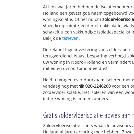
Vondellaan
Al flink wat jaren hebben de isolatiemonteurs
Bredius-West
Holland een gevestigde naam opgebouwd voor
Bredius-Oost
woningisolatie. Of het nu om
zoldervloerisola
vloer, kruipruimte, zolder of dakisolatie; via
Bussum Centrum
schakelt u een vakkundige isolatiespecialist in
Brinklaan
Bekijk de
tarieven
.
Raadhuisplein
Verbindingslaan
De relatief lage investering van zoldervloeris
Batterijlaan
terugverdiend. Naast besparing verhoogt zol
Cereslaan
uw woning in Noord-Holland en vermindert u
Bijlstraat
milieu en uw portomonnee dus!
Nijverheidswerf
Laarderwegkwart
Heeft u vragen over duurzaam isoleren met 
Spiegelzicht
vandaag nog met
☎ 020-2246260
voor een o
zoldervloerisolatie. Het isoleren van een won
iedere woning is immers anders.
Gratis zoldervloerisolatie advies aan 
Zoldervloerisolatie is iets waar de adviseurs 
Holland al jaren ervaring mee hebben. Zowel 