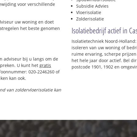
oewijding voor verschillende
Subsidie Advies
Vloerisolatie
Zolderisolatie
adviseur uw woning en doet
Isolatiebedrijf actief in C
maatregelen het beste genomen
Isolatietechniek Noord-Holland:
isoleren van uw woning of bedri
ruime ervaring, scherpe prijzen 
en adviseur bij u langs om de
het hele jaar door actief. Bel d
preken. U kunt het
gratis
postcode 1901, 1902 en omgevi
efoonnummer: 020-2246260 of
ken kan ook.
and van zoldervloerisolatie kan