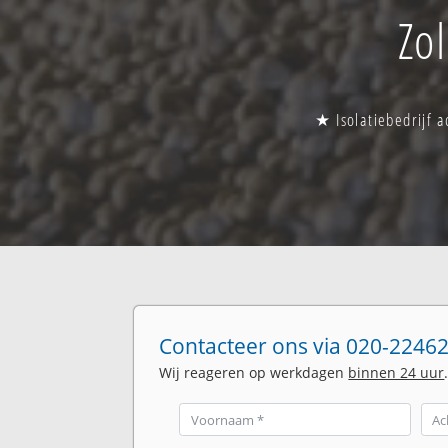
Zol
★ Isolatiebedrijf a
Contacteer ons via 020-22462
Wij reageren op werkdagen
binnen 24 uur