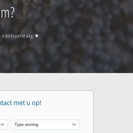
cum?
een adviesaanvraag ★
ntact met u op!