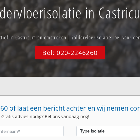
dervloerisolatie in Castri
ctief in Castricum en omstreken | Zoldervloerisolatie: bel voor 
Bel: 020-2246260
60 of laat een bericht achter en wij nemen co
. Gratis advies nodig? Bel ons vandaag nog!