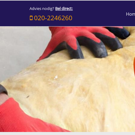
Advies nodig?
Bel direct:
Ho
020-2246260