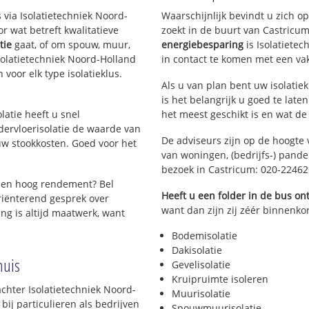
Albert's Hoeve
 via Isolatietechniek Noord-
Waarschijnlijk bevindt u zich o
 wat betreft kwalitatieve
zoekt in de buurt van Castricu
Castricum-Zuid
tie
gaat, of om spouw, muur,
energiebesparing
is Isolatiete
Beverwijkerstraatweg
 Isolatietechniek Noord-Holland
in contact te komen met een vakm
 voor elk type isolatieklus.
Als u van plan bent uw isolatiek
is het belangrijk u goed te late
olatie heeft u snel
het meest geschikt is en wat de
dervloerisolatie de waarde van
De adviseurs zijn op de hoogte 
w stookkosten. Goed voor het
van woningen, (bedrijfs-) pand
bezoek in Castricum: 020-2246
een hoog rendement? Bel
Heeft u een folder in de bus o
riënterend gesprek over
want dan zijn zij zéér binnenkor
ing is altijd maatwerk, want
Bodemisolatie
Dakisolatie
huis
Gevelisolatie
Kruipruimte isoleren
achter Isolatietechniek Noord-
Muurisolatie
bij particulieren als bedrijven
Spouwmuurisolatie