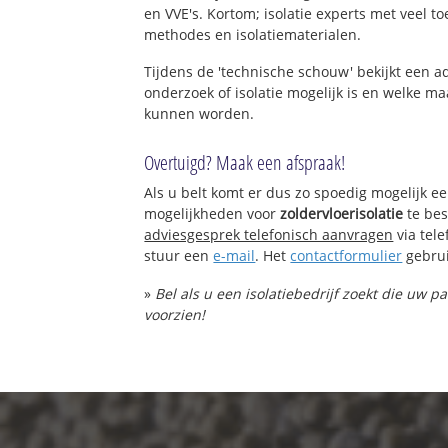
en VVE's. Kortom; isolatie experts met veel t
methodes en isolatiematerialen.
Tijdens de 'technische schouw' bekijkt een 
onderzoek of isolatie mogelijk is en welke 
kunnen worden.
Overtuigd? Maak een afspraak!
Als u belt komt er dus zo spoedig mogelijk e
mogelijkheden voor
zoldervloerisolatie
te bes
adviesgesprek telefonisch aanvragen
via tel
stuur een
e-mail
. Het
contactformulier
gebrui
»
Bel als u een isolatiebedrijf zoekt die uw p
voorzien!