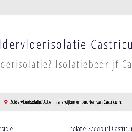
ldervloerisolatie Castri
loerisolatie? Isolatiebedrijf C
Zoldervloerisolatie? Actief in alle wijken en buurten van Castricum:
Castricum-Oost
Centrum
Molendijk
Centrum-Noo
bsidie
Isolatie Specialist Castric
Noord-End
Centrum-Zui