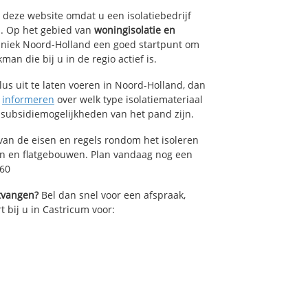
p deze website omdat u een isolatiebedrijf
m. Op het gebied van
woningisolatie en
chniek Noord-Holland een goed startpunt om
an die bij u in de regio actief is.
lus uit te laten voeren in Noord-Holland, dan
n
informeren
over welk type isolatiemateriaal
 subsidiemogelijkheden van het pand zijn.
van de eisen en regels rondom het isoleren
en en flatgebouwen. Plan vandaag nog een
260
ntvangen?
Bel dan snel voor een afspraak,
t bij u in Castricum voor: