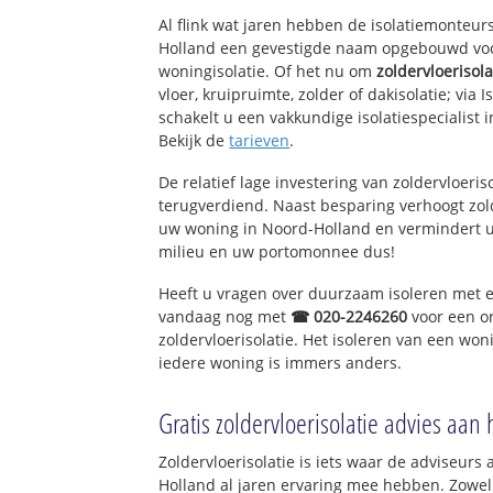
Duin en Bosch
Al flink wat jaren hebben de isolatiemonteurs
Duingebied
Holland een gevestigde naam opgebouwd voor
woningisolatie. Of het nu om
zoldervloerisola
Castricum-Noord
vloer, kruipruimte, zolder of dakisolatie; via
Oranjebuurt
schakelt u een vakkundige isolatiespecialist in
Kooiweg
Bekijk de
tarieven
.
De relatief lage investering van zoldervloeris
terugverdiend. Naast besparing verhoogt zol
uw woning in Noord-Holland en vermindert u
milieu en uw portomonnee dus!
Heeft u vragen over duurzaam isoleren met 
vandaag nog met
☎ 020-2246260
voor een o
zoldervloerisolatie. Het isoleren van een won
iedere woning is immers anders.
Gratis zoldervloerisolatie advies aan 
Zoldervloerisolatie is iets waar de adviseurs 
Holland al jaren ervaring mee hebben. Zowel 